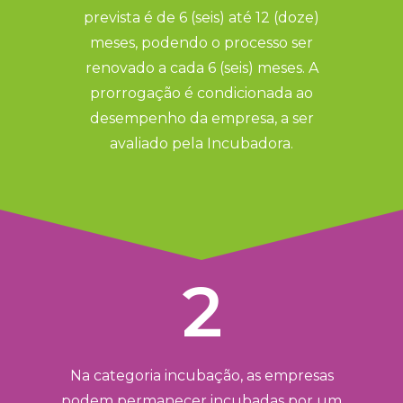
prevista é de 6 (seis) até 12 (doze)
meses, podendo o processo ser
renovado a cada 6 (seis) meses. A
prorrogação é condicionada ao
desempenho da empresa, a ser
avaliado pela Incubadora.
2
Na categoria incubação, as empresas
podem permanecer incubadas por um