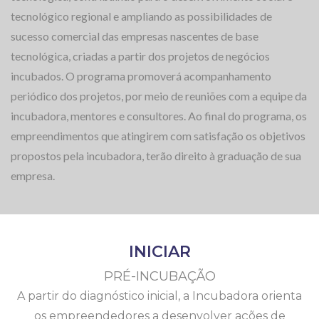
tecnológico regional e ampliando as possibilidades de
sucesso comercial das empresas nascentes de base
tecnológica, criadas a partir dos projetos de negócios
incubados. O programa promoverá acompanhamento
periódico dos projetos, por meio de reuniões com a equipe da
incubadora, mentores e consultores. Ao final do programa, os
empreendimentos que atingirem com satisfação os objetivos
propostos pela incubadora, terão direito à graduação de sua
empresa.
INICIAR
PRÉ-INCUBAÇÃO
A partir do diagnóstico inicial, a Incubadora orienta
os empreendedores a desenvolver ações de