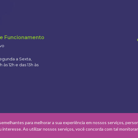
de Funcionamento
ivo
egunda a Sexta,
h às 12h e das 13h às
semelhantes para melhorar a sua experiência em nossos serviços, person
interesse. Ao utilizar nossos serviços, você concorda com tal monitor