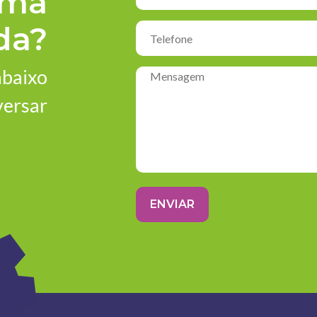
uma
da?
abaixo
versar
ENVIAR