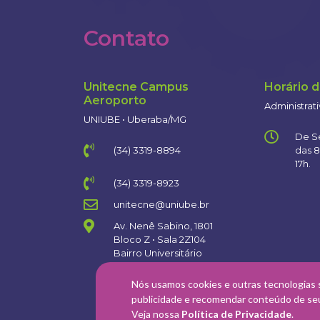
Contato
Unitecne Campus
Horário 
Aeroporto
Administrat
UNIUBE • Uberaba/MG
De S
(34) 3319-8894
das 8
17h.
(34) 3319-8923
unitecne@uniube.br
Av. Nenê Sabino, 1801
Bloco Z • Sala 2Z104
Bairro Universitário
CEP: 38.055-500
Nós usamos cookies e outras tecnologias 
publicidade e recomendar conteúdo de seu 
Veja nossa
Política de Privacidade
.